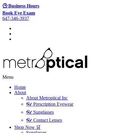
🕒 Business Hours
Book Eye Exam
647-346-3937
Menu
Home
About
About Metroptical Inc
👓 Prescription Eyewear
👓 Sunglasses
👓 Contact Lenses
Shop Now 🛒
Sunglasses