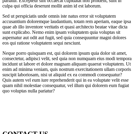
pariatur. Excepteur sint occaecat cupidatat non proident, sunt in
culpa qui officia deserunt mollit anim id est laborum.
Sed ut perspiciatis unde omnis iste natus error sit voluptatem
accusantium doloremque laudantium, totam rem aperiam, eaque ipsa
quae ab illo inventore veritatis et quasi architecto beatae vitae dicta
sunt explicabo. Nemo enim ipsam voluptatem quia voluptas sit
aspernatur aut odit aut fugit, sed quia consequuntur magni dolores
eos qui ratione voluptatem sequi nesciunt.
Neque porro quisquam est, qui dolorem ipsum quia dolor sit amet,
consectetur, adipisci velit, sed quia non numquam eius modi tempora
incidunt ut labore et dolore magnam aliquam quaerat voluptatem. Ut
enim ad minima veniam, quis nostrum exercitationem ullam corporis
suscipit laboriosam, nisi ut aliquid ex ea commodi consequatur?
Quis autem vel eum iure reprehenderit qui in ea voluptate velit esse
quam nihil molestiae consequatur, vel illum qui dolorem eum fugiat
quo voluptas nulla pariatur?
CONTACT US