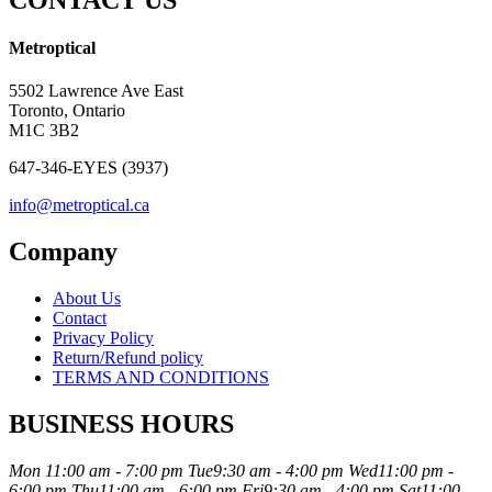
Metroptical
5502 Lawrence Ave East
Toronto, Ontario
M1C 3B2
647-346-EYES (3937)
info@metroptical.ca
Company
About Us
Contact
Privacy Policy
Return/Refund policy
TERMS AND CONDITIONS
BUSINESS HOURS
Mon
11:00 am - 7:00 pm
Tue
9:30 am - 4:00 pm
Wed
11:00 pm -
6:00 pm
Thu
11:00 am - 6:00 pm
Fri
9:30 am - 4:00 pm
Sat
11:00